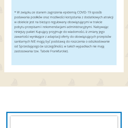
* W związku ze stanem zagrożenia epidemią COVID-19 sposób
podawania posiłków oraz możliwości
korzystania z dodatkowych atrakcji
w obiekcie jest na bieżąco regulowany obowiązującymi w trakcie
pobytu
przepisami i rekomendacjami administracyjnymi. Nabywając
niniejszy pakiet Kupujący przyjmuje do
wiadomości, iż zmiany jego
zawartości wynikające z adaptacji oferty do obowiązujących przepisów
sanitarnych
NIE mogą być podstawą do roszczenia o odszkodowanie
od Sprzedającego (w szczególności, w takich
wypadkach nie mają
zastosowania tzw. Tabele Frankfurckie).